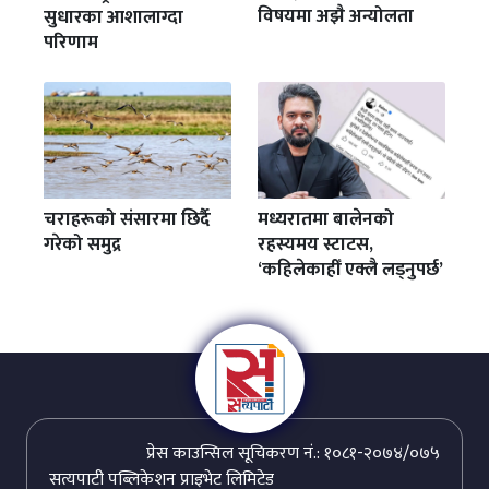
विषयमा अझै अन्योलता
सुधारका आशालाग्दा
परिणाम
चराहरूको संसारमा छिर्दै
मध्यरातमा बालेनको
गरेको समुद्र
रहस्यमय स्टाटस,
‘कहिलेकाहीँ एक्लै लड्नुपर्छ’
प्रेस काउन्सिल सूचिकरण नं.: १०८१-२०७४/०७५
सत्यपाटी पब्लिकेशन प्राइभेट लिमिटेड