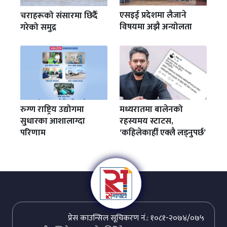
एसइई प्रदेशमा लैजाने
चराहरूको संसारमा छिर्दै
विषयमा अझै अन्योलता
गरेको समुद्र
रुग्ण राष्ट्रिय उद्योगमा
मध्यरातमा बालेनको
सुधारका आशालाग्दा
रहस्यमय स्टाटस,
परिणाम
‘कहिलेकाहीँ एक्लै लड्नुपर्छ’
प्रेस काउन्सिल सूचिकरण नं.: १०८१-२०७४/०७५