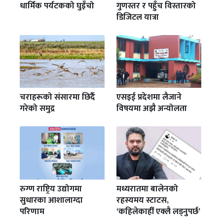
धार्मिक पर्यटकको घुइँचो
गुणस्तर र पहुँच विस्तारको
डिजिटल यात्रा
एसइई प्रदेशमा लैजाने
चराहरूको संसारमा छिर्दै
विषयमा अझै अन्योलता
गरेको समुद्र
रुग्ण राष्ट्रिय उद्योगमा
मध्यरातमा बालेनको
सुधारका आशालाग्दा
रहस्यमय स्टाटस,
परिणाम
‘कहिलेकाहीँ एक्लै लड्नुपर्छ’