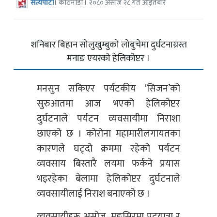
सत्यपाटी
। काठमाडौं । २०८० असोज २८ गते आइतबार
शनिबार बिहान सोलुखुम्बुको लोबुचेमा दुर्घटनाग्रस्त
मनाङ एयरको हेलिकोप्टर ।
मनसुन सकिएर पर्यटकीय ‘सिजन’को
सुरुआतमा आज भएको हेलिकोप्टर
दुर्घटनाले पर्यटन व्यवसायीमा निराशा
छाएको छ । कोरोना महामारीलगायतका
कारणले घट्दो क्रममा रहेको पर्यटन
व्यवसाय बिस्तारै लयमा फर्कने प्रयास
भइरहेका बेलामा हेलिकोप्टर दुर्घटनाले
व्यवसायीलाई निराश बनाएको छ ।
व्यवसायीहरू असोज–मङ्सिरमा पदयात्रा र