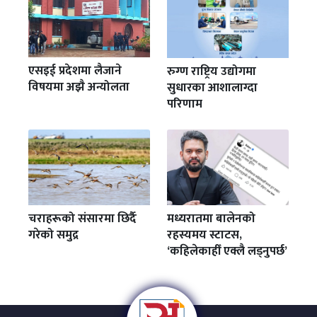
एसइई प्रदेशमा लैजाने
रुग्ण राष्ट्रिय उद्योगमा
विषयमा अझै अन्योलता
सुधारका आशालाग्दा
परिणाम
चराहरूको संसारमा छिर्दै
मध्यरातमा बालेनको
गरेको समुद्र
रहस्यमय स्टाटस,
‘कहिलेकाहीँ एक्लै लड्नुपर्छ’