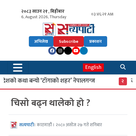
२०८३ साउन २१ , बिहीबार
०३:४६:२२ AM
6, August 2026, Thursday
अभिलेख
Subscribe
प्रकाशन
English
शको कथा बन्यो ‘टाँगाको शहर’ नेपालगन्ज
साइबर
२
चिसो बढ्न थालेको हो ?
सत्यपाटी
। काठमाडौं । २०८० असोज २७ गते शनिबार