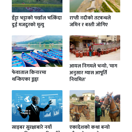
इँट्टा भट्टाको पर्खाल भत्किँदा
राप्ती नदीको तटबन्धले
दुई मजदुरको मृत्यु
जमिन र बस्ती जोगिए
आयल निगमले भन्यो, ‘माग
फेवाताल किनारमा
अनुसार ग्यास आपूर्ति
थन्किएका डुङ्गा
नियमित’
साइबर सुरक्षाबारे नयाँ
एकादेशको कथा बन्यो