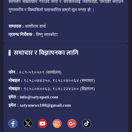
सत्यसँग साक्षात्कार गराउँदै सत्ता र सरकारलाई जवाफदेही, पारदर्शी बनाउन
गुणस्तरीय र विश्वासिलो पत्रकारिता हाम्रो मूल मन्त्र हो ।
सम्पादक :
काशीराम शर्मा
प्रवन्ध निर्देशक :
विष्णु सापकोटा
समाचार र विज्ञापनका लागि
फोन :
०८१-५९०५०९ (कार्यालय)
मोबाइल :
९८५८०७४२५०, ९८५८०४००६४ (समाचार)
मोबाइल :
९८५८०४००६३, ९८४८२२४२०० (विज्ञापन)
इमेल :
info@satyapati.com
इमेल :
satyanews100@gmail.com