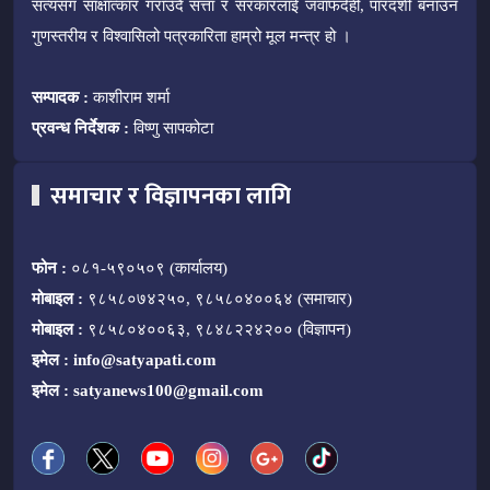
सत्यसँग साक्षात्कार गराउँदै सत्ता र सरकारलाई जवाफदेही, पारदर्शी बनाउन
गुणस्तरीय र विश्वासिलो पत्रकारिता हाम्रो मूल मन्त्र हो ।
सम्पादक :
काशीराम शर्मा
प्रवन्ध निर्देशक :
विष्णु सापकोटा
समाचार र विज्ञापनका लागि
फोन :
०८१-५९०५०९ (कार्यालय)
मोबाइल :
९८५८०७४२५०, ९८५८०४००६४ (समाचार)
मोबाइल :
९८५८०४००६३, ९८४८२२४२०० (विज्ञापन)
इमेल :
info@satyapati.com
इमेल :
satyanews100@gmail.com