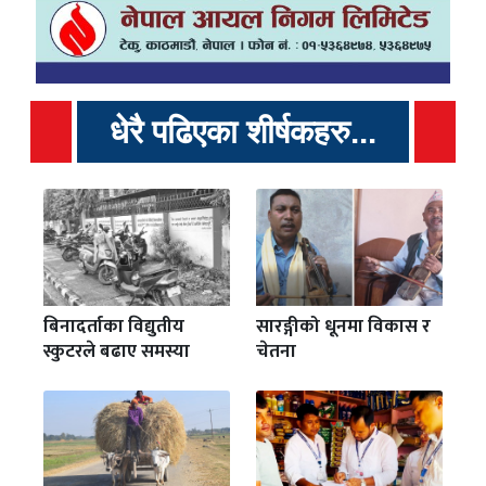
धेरै पढिएका शीर्षकहरु...
बिनादर्ताका विद्युतीय
सारङ्गीको धूनमा विकास र
स्कुटरले बढाए समस्या
चेतना