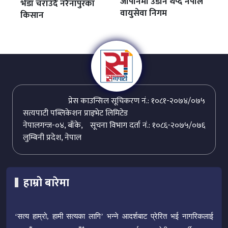
जापानमा उडान थप्दै नेपाल
भेडा चराउँदै नरैनापुरका
वायुसेवा निगम
किसान
प्रेस काउन्सिल सूचिकरण नं.: १०८१-२०७४/०७५
सत्यपाटी पब्लिकेशन प्राइभेट लिमिटेड
नेपालगन्ज-०४, बाँके,
सूचना विभाग दर्ता नं.: १०८६-२०७५/०७६
लुम्बिनी प्रदेश, नेपाल
हाम्रो बारेमा
‘सत्य हाम्रो, हामी सत्यका लागि’ भन्ने आदर्शबाट प्रेरित भई नागरिकलाई