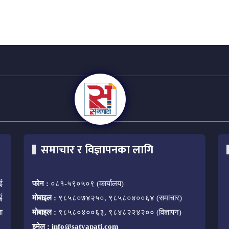
समाचार र विज्ञापनका लागि
ई
फोन :
०८१-५९०५०९ (कार्यालय)
ई
मोबाइल :
९८५८०७४२५०, ९८५८०४००६४ (समाचार)
ा
मोबाइल :
९८५८०४००६३, ९८४८२२४२०० (विज्ञापन)
इमेल :
info@satyapati.com