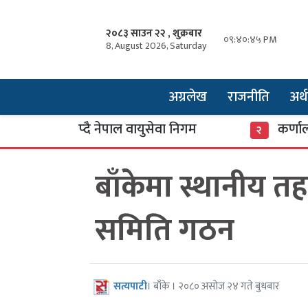
२०८३ साउन २२ , शुक्रबार
०९:४०:४६ PM
8, August 2026, Saturday
अग्रलेख
राजनीति
अर्थ
डान थप्दै नेपाल वायुसेवा निगम
कर्णाली बैंकक
२
बाँकेमा स्थानीय तह
समिति गठन
सत्यपाटी
। बाँके । २०८० असोज २४ गते बुधबार