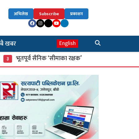
अभिलेख
Subscribe
प्रकाशन
बै खबर
English
तपूर्व सैनिक ‘सीमाका रक्षक’
म्याद गुज्रेका खाद्
४