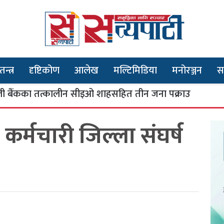
तन्त्र
दृष्टिकोण
आलेख
मल्टिमिडिया
मनोरञ्जन
स
ा तत्कालीन सीइओ शाहसहित तीन जना पक्राउ
भू
३
 कर्मचारी जिल्ला संघर्ष