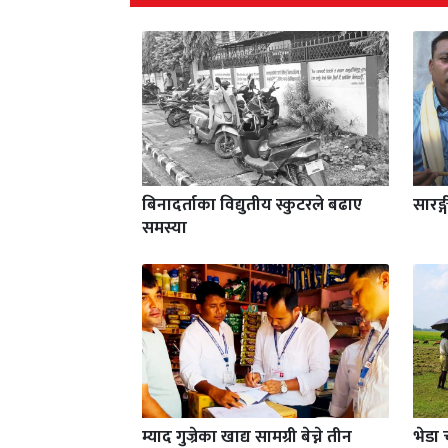
बिनादर्ताका विद्युतीय स्कुटरले बढाए
सारङ्
समस्या
म्याद गुज्रेका खाद्य सामग्री बेच्ने तीन
भेडा 