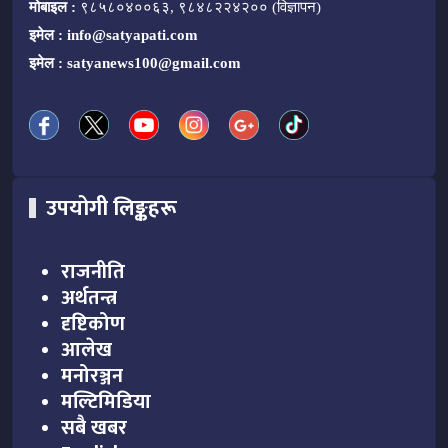
मोबाइल :
९८५८०४००६३, ९८४८२२४२०० (विज्ञापन)
इमेल :
info@satyapati.com
इमेल :
satyanews100@gmail.com
उपयोगी लिङ्कहरू
राजनीति
अर्थतन्त्र
दृष्टिकोण
आलेख
मनोरञ्जन
मल्टिमिडिया
सबै खबर