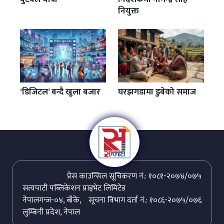
नियुक्त
‘डिजिटल’ बन्दै खुला बजार
घरझगडामा डुबेको समाज
प्रेस काउन्सिल सूचिकरण नं.: १०८१-२०७४/०७५
सत्यपाटी पब्लिकेशन प्राइभेट लिमिटेड
नेपालगन्ज-०४, बाँके,
सूचना विभाग दर्ता नं.: १०८६-२०७५/०७६
लुम्बिनी प्रदेश, नेपाल