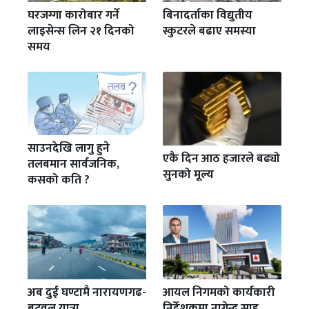
घरजग्गा कारोबार गर्ने
बिनादर्ताका विद्युतीय
लाइसेन्स लिन २१ दिनको
स्कुटरले बढाए समस्या
समय
साउनदेखि लागु हुने
एकै दिन आठ हजारले बढ्यो
तलबमान सार्वजनिक,
सुनको मूल्य
कसको कति ?
अब दुई घण्टामै नारायणगढ-
आयल निगमको कार्यकारी
बुटवल यात्रा
निर्देशकमा नागेन्द्र साह