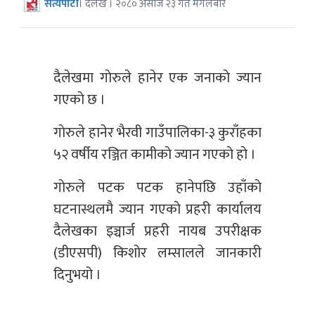
सत्यपाटी
। दैलेख । २०८० असोज २३ गते मंगलबार
दैलेखमा गाेरुले हानेर एक जनाकाे ज्यान
गएकाे छ ।
गाेरुले हानेर भैरवी गाउँपालिका-३ कुराँहका
५२ वर्षीय रञ्जित कामीकाे ज्यान गएकाे हाे ।
गाेरुले पटक पटक हानेपछि उहाँकाे
घटनास्थलमै ज्यान गएकाे प्रहरी कार्यालय
दैलेखका इञ्चार्ज प्रहरी नायब उपरीक्षक
(डीएसपी) किशोर लम्सालले जानकारी
दिनुभयो ।