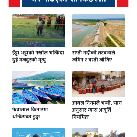
इँट्टा भट्टाको पर्खाल भत्किँदा
राप्ती नदीको तटबन्धले
दुई मजदुरको मृत्यु
जमिन र बस्ती जोगिए
आयल निगमले भन्यो, ‘माग
फेवाताल किनारमा
अनुसार ग्यास आपूर्ति
थन्किएका डुङ्गा
नियमित’