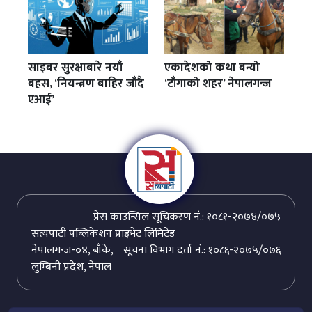
साइबर सुरक्षाबारे नयाँ
एकादेशको कथा बन्यो
बहस, ‘नियन्त्रण बाहिर जाँदै
‘टाँगाको शहर’ नेपालगन्ज
एआई’
प्रेस काउन्सिल सूचिकरण नं.: १०८१-२०७४/०७५
सत्यपाटी पब्लिकेशन प्राइभेट लिमिटेड
नेपालगन्ज-०४, बाँके,
सूचना विभाग दर्ता नं.: १०८६-२०७५/०७६
लुम्बिनी प्रदेश, नेपाल