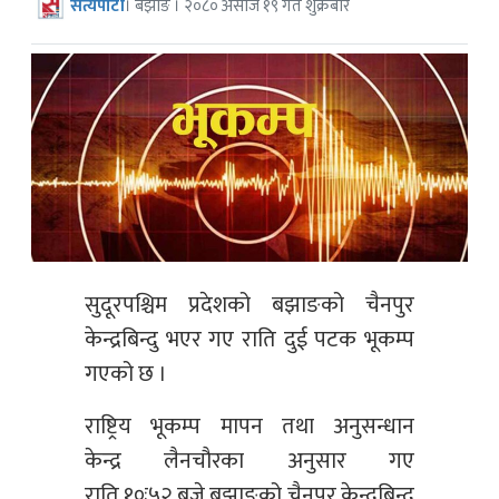
सत्यपाटी
। बझाङ । २०८० असोज १९ गते शुक्रबार
सुदूरपश्चिम प्रदेशको बझाङको चैनपुर
केन्द्रबिन्दु भएर गए राति दुई पटक भूकम्प
गएको छ ।
राष्ट्रिय भूकम्प मापन तथा अनुसन्धान
केन्द्र
लैनचौरका
अनुसार गए
राति
१०ः५२
बजे बझाङको चैनपुर केन्द्रबिन्दु