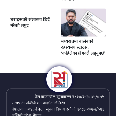
चराहरूको संसारमा छिर्दै
गरेको समुद्र
मध्यरातमा बालेनको
रहस्यमय स्टाटस,
‘कहिलेकाहीँ एक्लै लड्नुपर्छ’
प्रेस काउन्सिल सूचिकरण नं.: १०८१-२०७४/०७५
सत्यपाटी पब्लिकेशन प्राइभेट लिमिटेड
नेपालगन्ज-०४, बाँके,
सूचना विभाग दर्ता नं.: १०८६-२०७५/०७६
लुम्बिनी प्रदेश, नेपाल