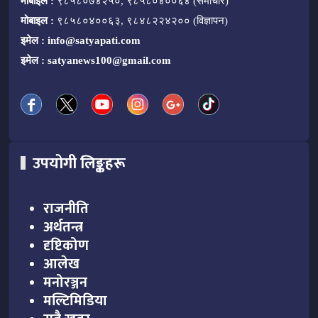
मोबाइल :
९८५८०७४२५०, ९८५८०४००६४ (समाचार)
मोबाइल :
९८५८०४००६३, ९८४८२२४२०० (विज्ञापन)
इमेल :
info@satyapati.com
इमेल :
satyanews100@gmail.com
उपयोगी लिङ्कहरू
राजनीति
अर्थतन्त्र
दृष्टिकोण
आलेख
मनोरञ्जन
मल्टिमिडिया