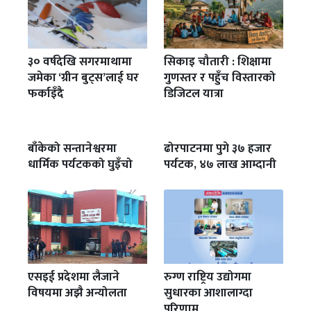
३० वर्षदेखि सगरमाथामा
सिकाइ चौतारी : शिक्षामा
जमेका ‘ग्रीन बुट्स’लाई घर
गुणस्तर र पहुँच विस्तारको
फर्काइँदै
डिजिटल यात्रा
बाँकेको सन्तानेश्वरमा
ढोरपाटनमा पुगे ३७ हजार
धार्मिक पर्यटकको घुइँचो
पर्यटक, ४७ लाख आम्दानी
एसइई प्रदेशमा लैजाने
रुग्ण राष्ट्रिय उद्योगमा
विषयमा अझै अन्योलता
सुधारका आशालाग्दा
परिणाम