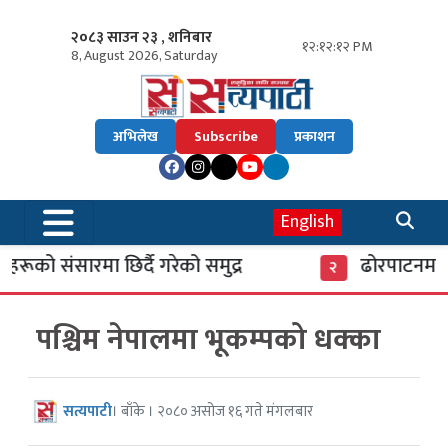
२०८३ साउन २३ , शनिबार
१२:१२:१३ PM
8, August 2026, Saturday
अभिलेख
Subscribe
प्रकाशन
English
रूको संसारमा छिर्दै गरेको समुद्र
ढोरपाटनमा पु
२
पश्चिम नेपालमा भूकम्पको धक्का
सत्यपाटी
। बाँके । २०८० असोज १६ गते मंगलबार