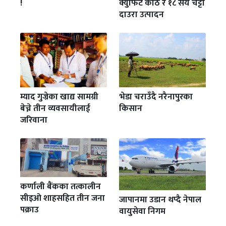
!
क्युफिट काठ र १८ सय चट्टा
दाउरा उत्पादन
म्याद गुज्रेका खाद्य सामग्री
भेडा चराउँदै नरैनापुरका
बेच्ने तीन व्यवसायीलाई
किसान
जरिवाना
कर्णाली बैंकका तत्कालीन
सीइओ शाहसहित तीन जना
जापानमा उडान थप्दै नेपाल
पक्राउ
वायुसेवा निगम