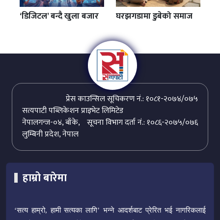
‘डिजिटल’ बन्दै खुला बजार
घरझगडामा डुबेको समाज
प्रेस काउन्सिल सूचिकरण नं.: १०८१-२०७४/०७५
सत्यपाटी पब्लिकेशन प्राइभेट लिमिटेड
नेपालगन्ज-०४, बाँके,
सूचना विभाग दर्ता नं.: १०८६-२०७५/०७६
लुम्बिनी प्रदेश, नेपाल
हाम्रो बारेमा
‘सत्य हाम्रो, हामी सत्यका लागि’ भन्ने आदर्शबाट प्रेरित भई नागरिकलाई