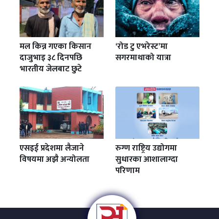
मल किन्न गएका किसान
‘रोड टु एभरेस्ट’मा
दाजुभाइ ३८ दिनपछि
सगरमाथाको यात्रा
भारतीय जेलबाट छुटे
एसइई प्रदेशमा लैजाने
रुग्ण राष्ट्रिय उद्योगमा
विषयमा अझै अन्योलता
सुधारका आशालाग्दा
परिणाम