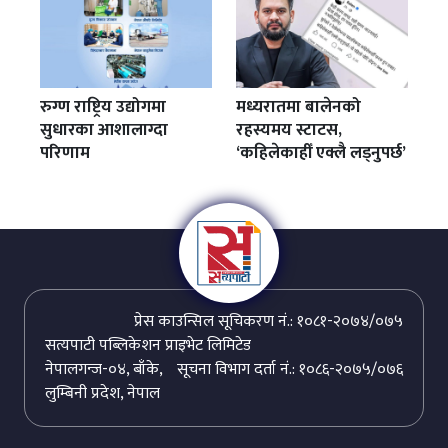
रुग्ण राष्ट्रिय उद्योगमा
मध्यरातमा बालेनको
सुधारका आशालाग्दा
रहस्यमय स्टाटस,
परिणाम
‘कहिलेकाहीँ एक्लै लड्नुपर्छ’
प्रेस काउन्सिल सूचिकरण नं.: १०८१-२०७४/०७५
सत्यपाटी पब्लिकेशन प्राइभेट लिमिटेड
नेपालगन्ज-०४, बाँके,
सूचना विभाग दर्ता नं.: १०८६-२०७५/०७६
लुम्बिनी प्रदेश, नेपाल