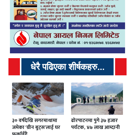
धेरै पढिएका शीर्षकहरु...
३० वर्षदेखि सगरमाथामा
ढोरपाटनमा पुगे ३७ हजार
जमेका ‘ग्रीन बुट्स’लाई घर
पर्यटक, ४७ लाख आम्दानी
फर्काइँदै