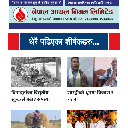
धेरै पढिएका शीर्षकहरु...
बिनादर्ताका विद्युतीय
सारङ्गीको धूनमा विकास र
स्कुटरले बढाए समस्या
चेतना