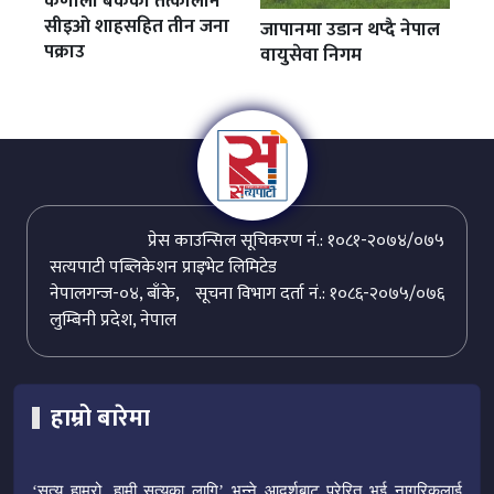
कर्णाली बैंकका तत्कालीन
सीइओ शाहसहित तीन जना
जापानमा उडान थप्दै नेपाल
पक्राउ
वायुसेवा निगम
प्रेस काउन्सिल सूचिकरण नं.: १०८१-२०७४/०७५
सत्यपाटी पब्लिकेशन प्राइभेट लिमिटेड
नेपालगन्ज-०४, बाँके,
सूचना विभाग दर्ता नं.: १०८६-२०७५/०७६
लुम्बिनी प्रदेश, नेपाल
हाम्रो बारेमा
‘सत्य हाम्रो, हामी सत्यका लागि’ भन्ने आदर्शबाट प्रेरित भई नागरिकलाई