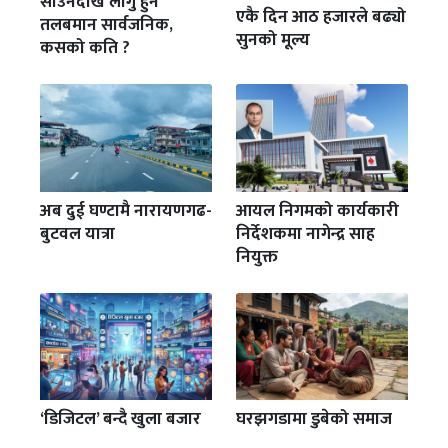
साउनदेखि लागु हुने
एकै दिन आठ हजारले बढ्यो
तलबमान सार्वजनिक,
सुनको मूल्य
कसको कति ?
अब दुई घण्टामै नारायणगढ-
आयल निगमको कार्यकारी
बुटवल यात्रा
निर्देशकमा नागेन्द्र साह
नियुक्त
‘डिजिटल’ बन्दै खुला बजार
घरझगडामा डुबेको समाज