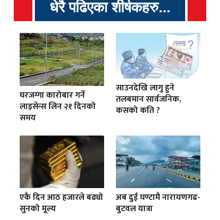
धेरै पढिएका शीर्षकहरु...
साउनदेखि लागु हुने
घरजग्गा कारोबार गर्ने
तलबमान सार्वजनिक,
लाइसेन्स लिन २१ दिनको
कसको कति ?
समय
एकै दिन आठ हजारले बढ्यो
अब दुई घण्टामै नारायणगढ-
सुनको मूल्य
बुटवल यात्रा