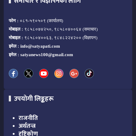
समाचार र विज्ञापनका लागि
फोन :
०८१-५९०५०९ (कार्यालय)
मोबाइल :
९८५८०७४२५०, ९८५८०४००६४ (समाचार)
मोबाइल :
९८५८०४००६३, ९८४८२२४२०० (विज्ञापन)
इमेल :
info@satyapati.com
इमेल :
satyanews100@gmail.com
उपयोगी लिङ्कहरू
राजनीति
अर्थतन्त्र
दृष्टिकोण