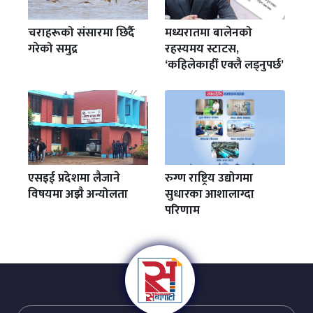
चराहरूको संसारमा छिर्दै
मध्यरातमा बालेनको
गरेको समुद्र
रहस्यमय स्टाटस,
‘कहिलेकाहीँ एक्लै लड्नुपर्छ’
एसइई प्रदेशमा लैजाने
रुग्ण राष्ट्रिय उद्योगमा
विषयमा अझै अन्योलता
सुधारका आशालाग्दा
परिणाम