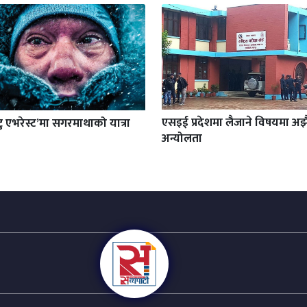
एसइई प्रदेशमा लैजाने विषयमा अझ
टु एभरेस्ट’मा सगरमाथाको यात्रा
अन्योलता