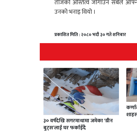
तीजको अस्तित्व जोगाउन सबैले आफ्नो भाष
उनको भनाइ थियो ।
प्रकाशित मिति : २०८० भदौ ३० गते शनिबार
कर्ण
शाहस
३० वर्षदेखि सगरमाथामा जमेका ‘ग्रीन
बुट्स’लाई घर फर्काइँदै