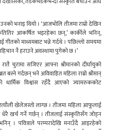
ुको देखासिकी, तडकभडकभन्दा संस्कृति बचाउन अघि
र्ने उनको भनाइ थियो । ‘आजभोलि तीजमा राम्रो देखिन
ृतितिर आकर्षित भइरहेका छन्,’ कार्कीले भनिन्,
ाई गीतको माध्यमबाट भन्ने गर्दथे । पछिल्लो समयमा
िचान नै हराउने अवस्थामा पुगेको छ ।’
ातै चुरामा सजिएर आफ्ना श्रीमानको दीर्घायुको
त बस्ने गर्दछन् भने अविवाहित महिला राम्रो श्रीमान्
ो धार्मिक विश्वास रहँदै आएको ज्यामरुककोट
त्यौली खेलेजस्तो लाग्छ । तीजमा महिला आफूलाई
 धेरै खर्च गर्ने गर्छन् । तीजलाई संस्कृतिसँग जोड्न
 भनिन् । पवित्राले परम्परादेखि मनाउँदै आइरहेको