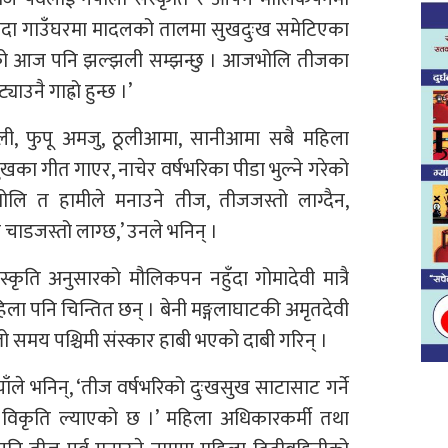
ो छँदा गाउँघरमा मादलको तालमा सुखदुःख समेटिएका
एको आज पनि झल्झली सम्झन्छु । आजभोलि तीजका
ाउनै गाह्रो हुन्छ ।’
ली, फुपू अमजु, ठूलीआमा, सानीआमा सबै महिला
खका गीत गाएर, नाचेर वर्षभरिका पीडा भुल्ने गरेको
ोलि त हामीले मनाउने तीज, तीजजस्तो लाग्दैन,
डजस्तो लाग्छ,’ उनले भनिन् ।
स्कृति अनुसारको मौलिकपन नहुँदा गोमादेवी मात्रै
महिला पनि चिन्तित छन् । बेनी मङ्गलाघाटकी अमृतदेवी
ो समय पश्चिमी संस्कार हाबी भएको दाबी गरिन् ।
ले भनिन्, ‘तीज वर्षभरिको दुःखसुख साटासाट गर्ने
ले विकृति ल्याएको छ ।’ महिला अधिकारकर्मी तथा