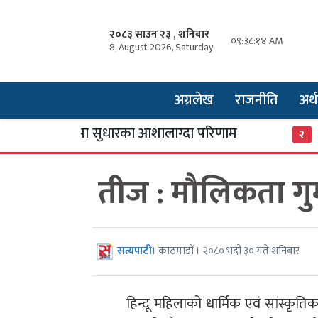
२०८३ साउन २३ , शनिबार
०९:३८:१५ AM
8, August 2026, Saturday
अग्रलेख
राजनीति
अर्थ
्रिय उद्योगमा सुधारका आशालाग्दा परिणाम
एसइई प्
२
तीज : मौलिकता गुम्
सत्यपाटी
। काठमाडौं । २०८० भदौ ३० गते शनिबार
हिन्दू महिलाको धार्मिक एवं सांस्कृत