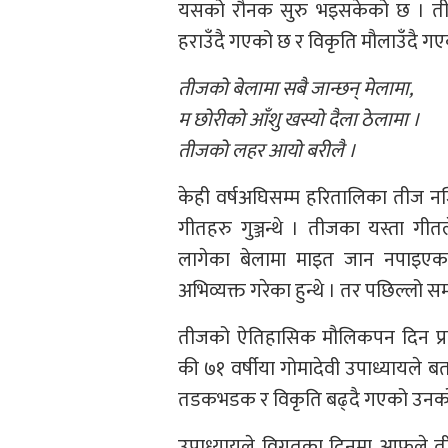
यसको रौनक सुरु भइसकेको छ । तीज
हराउँदै गएको छ र विकृति मौलाउँदै ग
तीजको बेलामा सबै जान्छन् मेलामा,
म छोरीको आँशु खस्यो दैला ठेलामा ।
तीजको लहर आयो बरीलै ।
केही वर्षअघिसम्म हरितालिका तीज नजि
गीतहरु गुञ्जन्थे । तीजका यस्ता गी
लागेका बेलामा माइत जान नपाइएका
अभिव्यक्त गरेका हुन्थे । तर पछिल्लो
तीजको ऐतिहासिक मौलिकपन दिन प्रत
की ७१ वर्षीया गोमादेवी उपाध्यायले 
तडकभडक र विकृति बढ्दै गएको उनको
उपाध्यायले विगतका दिनमा आफूले ती