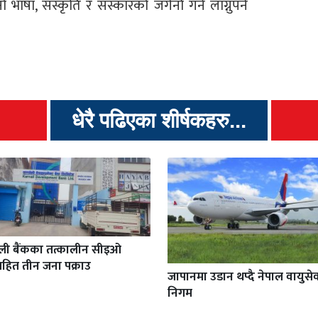
ा, संस्कृति र संस्कारको जगेर्ना गर्न लाग्नुपर्ने
धेरै पढिएका शीर्षकहरु...
ाली बैंकका तत्कालीन सीइओ
हित तीन जना पक्राउ
जापानमा उडान थप्दै नेपाल वायुसे
निगम