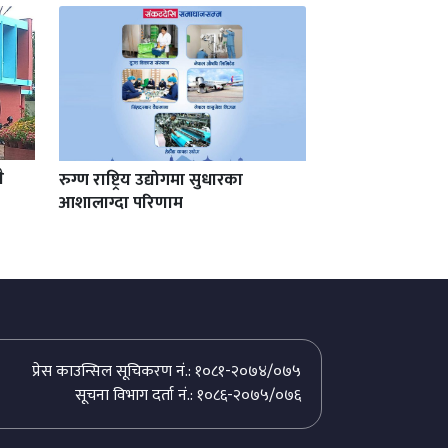
ै
रुग्ण राष्ट्रिय उद्योगमा सुधारका
आशालाग्दा परिणाम
प्रेस काउन्सिल सूचिकरण नं.: १०८१-२०७४/०७५
सूचना विभाग दर्ता नं.: १०८६-२०७५/०७६