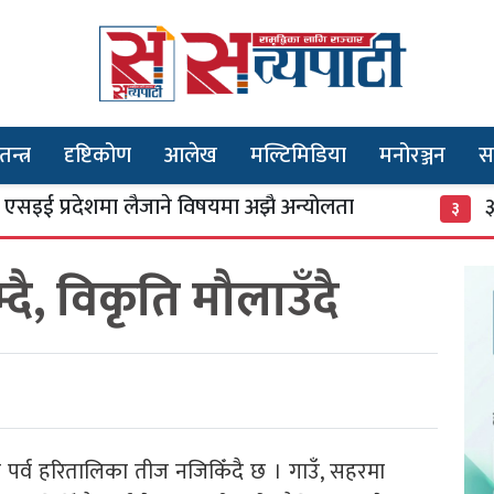
तन्त्र
दृष्टिकोण
आलेख
मल्टिमिडिया
मनोरञ्जन
स
रदेशमा लैजाने विषयमा अझै अन्योलता
३० वर्षदे
३
दै, विकृति मौलाउँदै
िक पर्व हरितालिका तीज नजिकिँदै छ । गाउँ, सहरमा