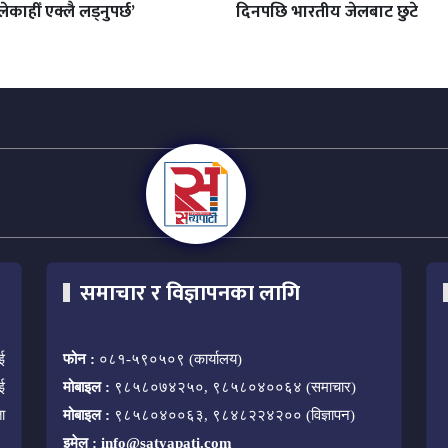
ेकाहीँ एक्लै लड्नुपर्छ’
दिनपछि भारतीय जेलबाट छुटे
समाचार र विज्ञापनका लागि
ई
फोन :
०८१-५९०५०९ (कार्यालय)
ई
मोबाइल :
९८५८०७४२५०, ९८५८०४००६४ (समाचार)
ा
मोबाइल :
९८५८०४००६३, ९८४८२२४२०० (विज्ञापन)
इमेल :
info@satyapati.com