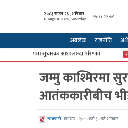
२०८३ साउन २३ , शनिबार
०७:१३:०१ AM
8, August 2026, Saturday
अग्रलेख
राजनीति
अर्थ
्ट्रिय उद्योगमा सुधारका आशालाग्दा परिणाम
एसइई 
२
जम्मु काश्मिरमा सुर
आतंककारीबीच भीड
सत्यपाटी
। काश्मिर । २०८० भदौ ३० गते शनिबार