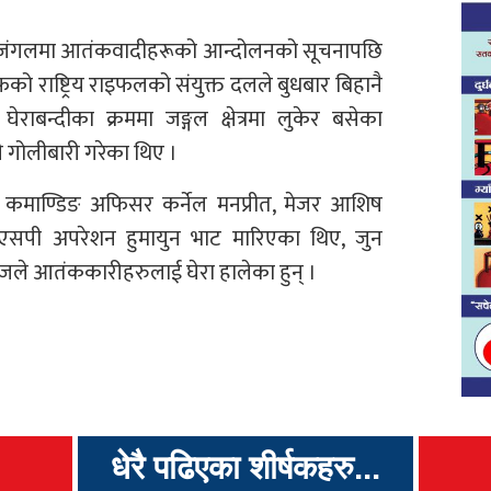
 जंगलमा आतंकवादीहरूको आन्दोलनको सूचनापछि
को राष्ट्रिय राइफलको संयुक्त दलले बुधबार बिहानै
ाबन्दीका क्रममा जङ्गल क्षेत्रमा लुकेर बसेका
ी गोलीबारी गरेका थिए ।
 कमाण्डिङ अफिसर कर्नेल मनप्रीत, मेजर आशिष
ीएसपी अपरेशन हुमायुन भाट मारिएका थिए, जुन
जले आतंककारीहरुलाई घेरा हालेका हुन् ।
धेरै पढिएका शीर्षकहरु...