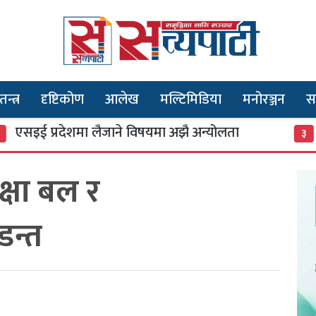
तन्त्र
दृष्टिकोण
आलेख
मल्टिमिडिया
मनोरञ्जन
स
प्रदेशमा लैजाने विषयमा अझै अन्योलता
३० वर्ष
३
क्षा बल र
न्त