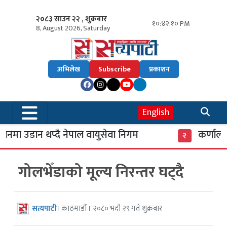
२०८३ साउन २२ , शुक्रबार
१०:४२:११ PM
8, August 2026, Saturday
अभिलेख
Subscribe
प्रकाशन
English
मा उडान थप्दै नेपाल वायुसेवा निगम
कर्णाली ब
२
गोलभेँडाको मूल्य निरन्तर घट्दै
सत्यपाटी
। काठमाडौं । २०८० भदौ २९ गते शुक्रबार