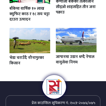
कर्णाली बैंकका तत्कालीन
सीइओ शाहसहित तीन जना
बाँकेमा वार्षिक १० लाख
पक्राउ
क्युफिट काठ र १८ सय चट्टा
दाउरा उत्पादन
जापानमा उडान थप्दै नेपाल
भेडा चराउँदै नरैनापुरका
वायुसेवा निगम
किसान
प्रेस काउन्सिल सूचिकरण नं.: १०८१-२०७४/०७५