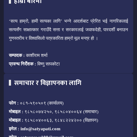
हाम्रो बारेमा
‘सत्य हाम्रो, हामी सत्यका लागि’ भन्ने आदर्शबाट प्रेरित भई नागरिकलाई
सत्यसँग साक्षात्कार गराउँदै सत्ता र सरकारलाई जवाफदेही, पारदर्शी बनाउन
गुणस्तरीय र विश्वासिलो पत्रकारिता हाम्रो मूल मन्त्र हो ।
सम्पादक :
काशीराम शर्मा
प्रवन्ध निर्देशक :
विष्णु सापकोटा
समाचार र विज्ञापनका लागि
फोन :
०८१-५९०५०९ (कार्यालय)
मोबाइल :
९८५८०७४२५०, ९८५८०४००६४ (समाचार)
मोबाइल :
९८५८०४००६३, ९८४८२२४२०० (विज्ञापन)
इमेल :
info@satyapati.com