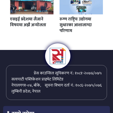
एसइई प्रदेशमा लैजाने
रुग्ण राष्ट्रिय उद्योगमा
विषयमा अझै अन्योलता
सुधारका आशालाग्दा
परिणाम
प्रेस काउन्सिल सूचिकरण नं.: १०८१-२०७४/०७५
सत्यपाटी पब्लिकेशन प्राइभेट लिमिटेड
नेपालगन्ज-०४, बाँके,
सूचना विभाग दर्ता नं.: १०८६-२०७५/०७६
लुम्बिनी प्रदेश, नेपाल