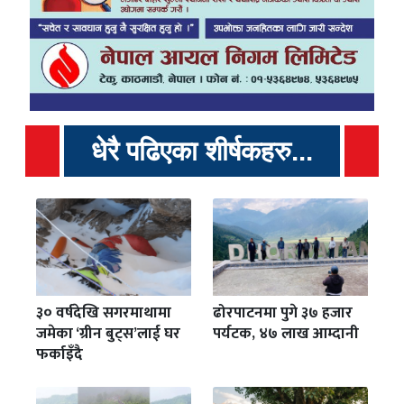
धेरै पढिएका शीर्षकहरु...
३० वर्षदेखि सगरमाथामा
ढोरपाटनमा पुगे ३७ हजार
जमेका ‘ग्रीन बुट्स’लाई घर
पर्यटक, ४७ लाख आम्दानी
फर्काइँदै