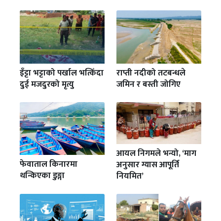
इँट्टा भट्टाको पर्खाल भत्किँदा
राप्ती नदीको तटबन्धले
दुई मजदुरको मृत्यु
जमिन र बस्ती जोगिए
आयल निगमले भन्यो, ‘माग
फेवाताल किनारमा
अनुसार ग्यास आपूर्ति
थन्किएका डुङ्गा
नियमित’