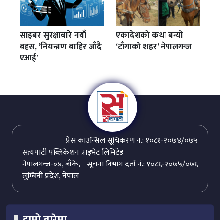
साइबर सुरक्षाबारे नयाँ
एकादेशको कथा बन्यो
बहस, ‘नियन्त्रण बाहिर जाँदै
‘टाँगाको शहर’ नेपालगन्ज
एआई’
प्रेस काउन्सिल सूचिकरण नं.: १०८१-२०७४/०७५
सत्यपाटी पब्लिकेशन प्राइभेट लिमिटेड
नेपालगन्ज-०४, बाँके,
सूचना विभाग दर्ता नं.: १०८६-२०७५/०७६
लुम्बिनी प्रदेश, नेपाल
हाम्रो बारेमा