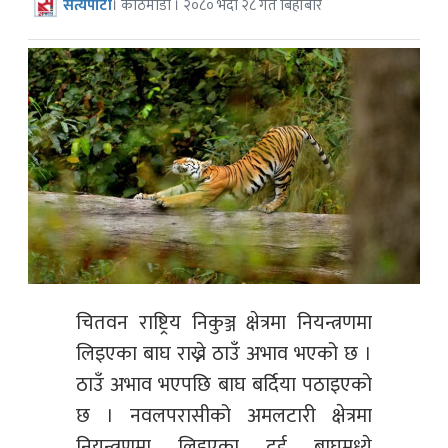
सत्यपाटी
। काठमाडौं । २०८० भदौ २८ गते बिहीबार
चितवन राष्ट्रिय निकुञ्ज क्षेत्रमा नियन्त्रणमा
लिइएका बाघ राख्ने ठाउँ अभाव भएको छ ।
ठाउँ अभाव भएपछि बाघ बर्दिया पठाइएको
छ । नवलपरासीको अमलटारी क्षेत्रमा
नियन्त्रणमा लिइएका दुई बाघमध्ये