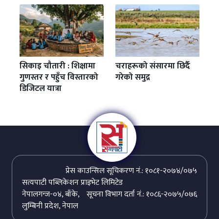
सिकाइ चौतारी : शिक्षामा
चराहरूको संसारमा छिर्दै
गुणस्तर र पहुँच विस्तारको
गरेको समुद्र
डिजिटल यात्रा
प्रेस काउन्सिल सूचिकरण नं.: १०८१-२०७४/०७५
सत्यपाटी पब्लिकेशन प्राइभेट लिमिटेड
नेपालगन्ज-०४, बाँके,
सूचना विभाग दर्ता नं.: १०८६-२०७५/०७६
लुम्बिनी प्रदेश, नेपाल