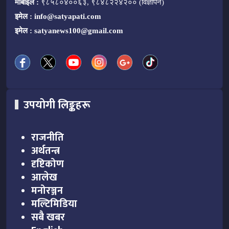
मोबाइल :
९८५८०४००६३, ९८४८२२४२०० (विज्ञापन)
इमेल :
info@satyapati.com
इमेल :
satyanews100@gmail.com
उपयोगी लिङ्कहरू
राजनीति
अर्थतन्त्र
दृष्टिकोण
आलेख
मनोरञ्जन
मल्टिमिडिया
सबै खबर