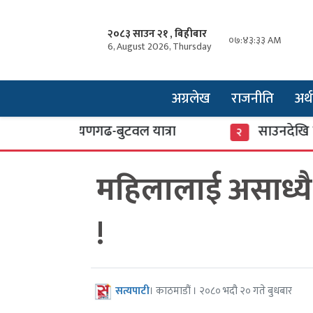
२०८३ साउन २१ , बिहीबार
०७:४३:३४ AM
6, August 2026, Thursday
अग्रलेख
राजनीति
अर्थ
ै नारायणगढ-बुटवल यात्रा
साउनदेखि लागु हुने
२
महिलालाई असाध्यै
!
सत्यपाटी
। काठमाडौं । २०८० भदौ २० गते बुधबार