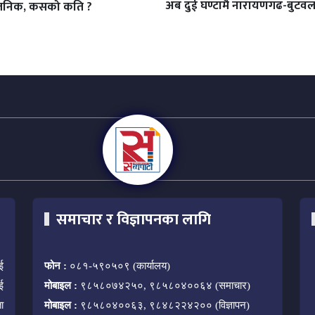
अब दुई घण्टामै नारायणगढ-बुटवल 
वजनिक, कसको कति ?
समाचार र विज्ञापनका लागि
ई
फोन :
०८१-५९०५०९ (कार्यालय)
ई
मोबाइल :
९८५८०७४२५०, ९८५८०४००६४ (समाचार)
ा
मोबाइल :
९८५८०४००६३, ९८४८२२४२०० (विज्ञापन)