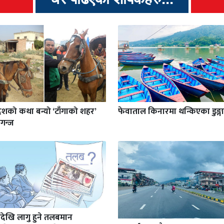
ेशको कथा बन्यो ‘टाँगाको शहर’
फेवाताल किनारमा थन्किएका डुङ्गा
गन्ज
देखि लागु हुने तलबमान