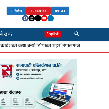
अभिलेख
Subscribe
प्रकाशन
बै खबर
English
था बन्यो ‘टाँगाको शहर’ नेपालगन्ज
साइबर सुरक
४