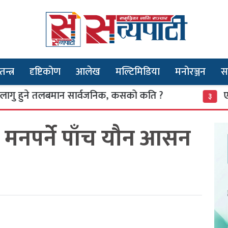
तन्त्र
दृष्टिकोण
आलेख
मल्टिमिडिया
मनोरञ्जन
स
 तलबमान सार्वजनिक, कसको कति ?
एकादेशको क
३
 मनपर्ने पाँच यौन आसन