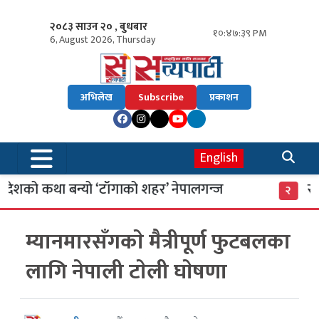
२०८३ साउन २० , बुधबार
१०:४७:४० PM
6, August 2026, Thursday
अभिलेख
Subscribe
प्रकाशन
English
शको कथा बन्यो ‘टाँगाको शहर’ नेपालगन्ज
साइबर
२
म्यानमारसँगकाे मैत्रीपूर्ण फुटबलका
लागि नेपाली टाेली घाेषणा