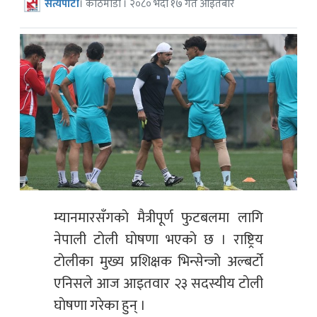
सत्यपाटी
। काठमाडौँ । २०८० भदौ १७ गते आइतबार
म्यानमारसँगकाे मैत्रीपूर्ण फुटबलमा लागि
नेपाली टाेली घाेषणा भएकाे छ । राष्ट्रिय
टाेलीका मुख्य प्रशिक्षक भिन्सेन्जो अल्बर्टो
एनिसले आज आइतवार २३ सदस्यीय टाेली
घाेषणा गरेका हुन् ।