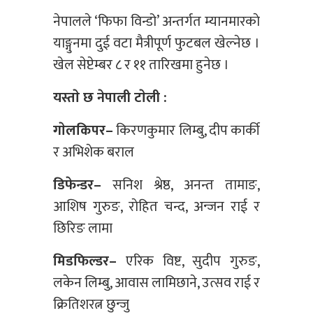
नेपालले ‘फिफा विन्डो’ अन्तर्गत म्यानमारकाे
याङ्गुनमा दुई वटा मैत्रीपूर्ण फुटबल खेल्नेछ ।
खेल सेप्टेम्बर ८ र ११ तारिखमा हुनेछ ।
यस्ताे छ नेपाली टाेली :
गाेलकिपर–
किरणकुमार लिम्बु, दीप कार्की
र अभिशेक बराल
डिफेन्डर–
सनिश श्रेष्ठ, अनन्त तामाङ,
आशिष गुरुङ, राेहित चन्द, अन्जन राई र
छिरिङ लामा
मिडफिल्डर–
एरिक विष्ट, सुदीप गुरुङ,
लकेन लिम्बु, आवास लामिछाने, उत्सव राई र
क्रितिशरत्न छुन्जु