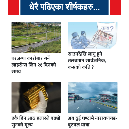
धेरै पढिएका शीर्षकहरु...
साउनदेखि लागु हुने
घरजग्गा कारोबार गर्ने
तलबमान सार्वजनिक,
लाइसेन्स लिन २१ दिनको
कसको कति ?
समय
एकै दिन आठ हजारले बढ्यो
अब दुई घण्टामै नारायणगढ-
सुनको मूल्य
बुटवल यात्रा