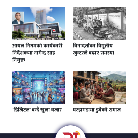
आयल निगमको कार्यकारी
बिनादर्ताका विद्युतीय
निर्देशकमा नागेन्द्र साह
स्कुटरले बढाए समस्या
नियुक्त
‘डिजिटल’ बन्दै खुला बजार
घरझगडामा डुबेको समाज