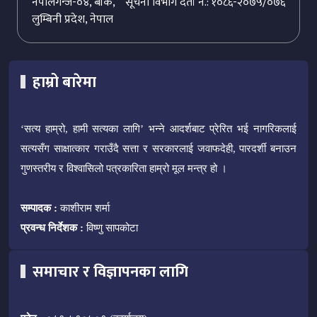
नेपालगन्ज-०४, बाँके,
सूचना विभाग दर्ता नं.: १०८६-२०७५/०७६
लुम्बिनी प्रदेश, नेपाल
हाम्रो बारेमा
‘सत्य हाम्रो, हामी सत्यका लागि’ भन्ने आदर्शबाट प्रेरित भई नागरिकलाई
सत्यसँग साक्षात्कार गराउँदै सत्ता र सरकारलाई जवाफदेही, पारदर्शी बनाउन
गुणस्तरीय र विश्वासिलो पत्रकारिता हाम्रो मूल मन्त्र हो ।
सम्पादक :
काशीराम शर्मा
प्रवन्ध निर्देशक :
विष्णु सापकोटा
समाचार र विज्ञापनका लागि