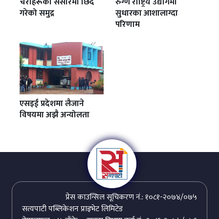
चराहरूको संसारमा छिर्दै
रुग्ण राष्ट्रिय उद्योगमा
गरेको समुद्र
सुधारका आशालाग्दा
परिणाम
एसइई प्रदेशमा लैजाने
विषयमा अझै अन्योलता
प्रेस काउन्सिल सूचिकरण नं.: १०८१-२०७४/०७५
सत्यपाटी पब्लिकेशन प्राइभेट लिमिटेड