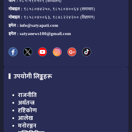
फोन :
०८१-५९०५०९ (कार्यालय)
मोबाइल :
९८५८०७४२५०, ९८५८०४००६४ (समाचार)
मोबाइल :
९८५८०४००६३, ९८४८२२४२०० (विज्ञापन)
इमेल :
info@satyapati.com
इमेल :
satyanews100@gmail.com
उपयोगी लिङ्कहरू
राजनीति
अर्थतन्त्र
दृष्टिकोण
आलेख
मनोरञ्जन