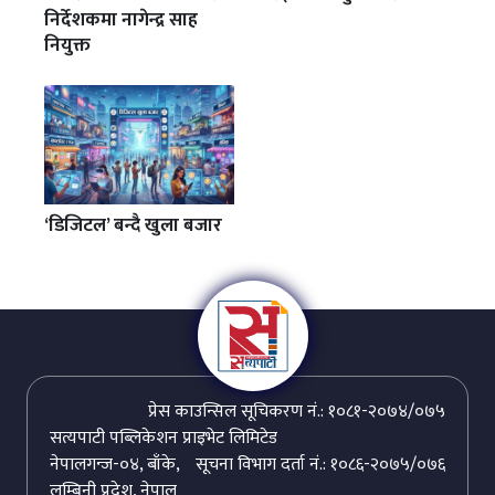
निर्देशकमा नागेन्द्र साह
नियुक्त
‘डिजिटल’ बन्दै खुला बजार
प्रेस काउन्सिल सूचिकरण नं.: १०८१-२०७४/०७५
सत्यपाटी पब्लिकेशन प्राइभेट लिमिटेड
नेपालगन्ज-०४, बाँके,
सूचना विभाग दर्ता नं.: १०८६-२०७५/०७६
लुम्बिनी प्रदेश, नेपाल