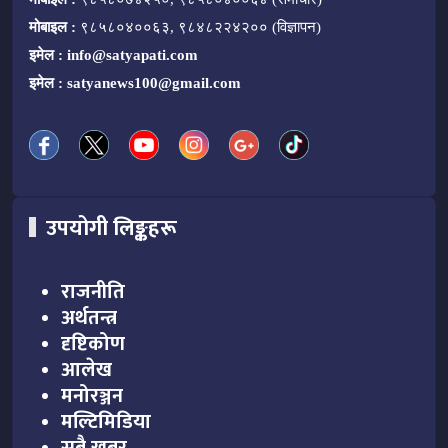
मोबाइल :
९८५८०४००६३, ९८४८२२४२०० (विज्ञापन)
इमेल :
info@satyapati.com
इमेल :
satyanews100@gmail.com
उपयोगी लिङ्कहरू
राजनीति
अर्थतन्त्र
दृष्टिकोण
आलेख
मनोरञ्जन
मल्टिमिडिया
सबै खबर