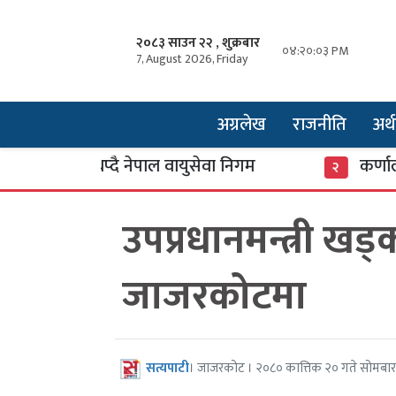
२०८३ साउन २२ , शुक्रबार
०४:२०:०४ PM
7, August 2026, Friday
अग्रलेख
राजनीति
अर्थ
डान थप्दै नेपाल वायुसेवा निगम
कर्णाली बैंक
२
उपप्रधानमन्त्री खड्
जाजरकोटमा
सत्यपाटी
। जाजरकोट । २०८० कात्तिक २० गते सोमबार