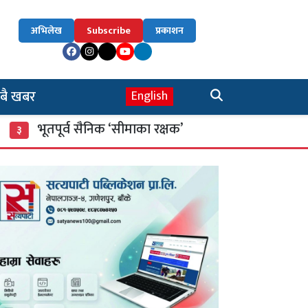
अभिलेख
Subscribe
प्रकाशन
बै खबर
English
ूतपूर्व सैनिक ‘सीमाका रक्षक’
म्याद गुज्रेका खाद
४