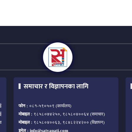
समाचार र विज्ञापनका लागि
ई
फोन :
०८१-५९०५०९ (कार्यालय)
ई
मोबाइल :
९८५८०७४२५०, ९८५८०४००६४ (समाचार)
ा
मोबाइल :
९८५८०४००६३, ९८४८२२४२०० (विज्ञापन)
इमेल :
info@satyapati.com