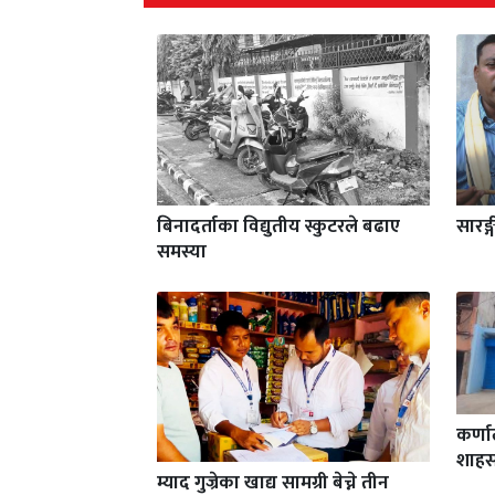
बिनादर्ताका विद्युतीय स्कुटरले बढाए
सारङ्
समस्या
कर्ण
शाहस
म्याद गुज्रेका खाद्य सामग्री बेच्ने तीन