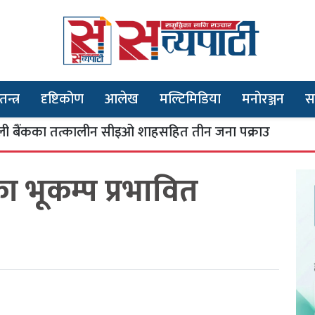
तन्त्र
दृष्टिकोण
आलेख
मल्टिमिडिया
मनोरञ्जन
स
का तत्कालीन सीइओ शाहसहित तीन जना पक्राउ
भ
३
का भूकम्प प्रभावित