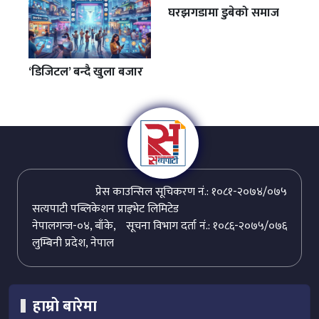
घरझगडामा डुबेको समाज
‘डिजिटल’ बन्दै खुला बजार
प्रेस काउन्सिल सूचिकरण नं.: १०८१-२०७४/०७५
सत्यपाटी पब्लिकेशन प्राइभेट लिमिटेड
नेपालगन्ज-०४, बाँके,
सूचना विभाग दर्ता नं.: १०८६-२०७५/०७६
लुम्बिनी प्रदेश, नेपाल
हाम्रो बारेमा