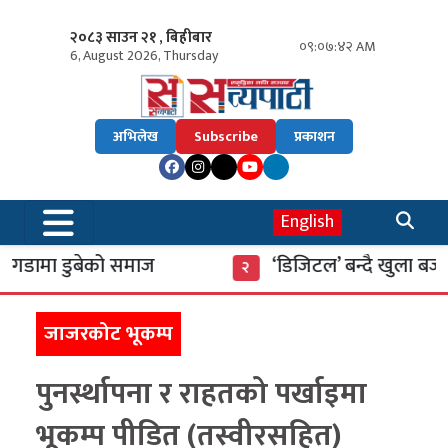
२०८३ साउन २१ , बिहीबार
०९:०७:४३ AM
6, August 2026, Thursday
अभिलेख
Subscribe
प्रकाशन
English
डामा डुबेको समाज
‘डिजिटल’ बन्दै खुला बजार
२
जाजरकोट भूकम्प
पुनर्स्थापना र राहतको पर्खाइमा
भूकम्प पीडित (तस्वीरसहित)