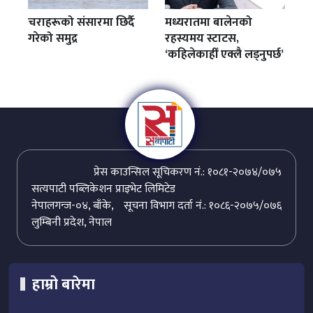
चराहरूको संसारमा छिर्दै
मध्यरातमा बालेनको
गरेको समुद्र
रहस्यमय स्टाटस,
‘कहिलेकाहीँ एक्लै लड्नुपर्छ’
प्रेस काउन्सिल सूचिकरण नं.: १०८१-२०७४/०७५
सत्यपाटी पब्लिकेशन प्राइभेट लिमिटेड
नेपालगन्ज-०४, बाँके,
सूचना विभाग दर्ता नं.: १०८६-२०७५/०७६
लुम्बिनी प्रदेश, नेपाल
हाम्रो बारेमा