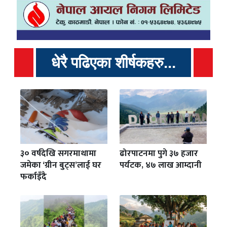
धेरै पढिएका शीर्षकहरु...
३० वर्षदेखि सगरमाथामा
ढोरपाटनमा पुगे ३७ हजार
जमेका ‘ग्रीन बुट्स’लाई घर
पर्यटक, ४७ लाख आम्दानी
फर्काइँदै